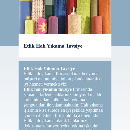
Etlik Halı Yıkama Tavsiye
Etlik Halı Yıkama Tavsiye
Etlik halı yıkama firması olarak her zaman
müşteri memnuniyetini ön planda tutarak en
iyi hizmeti vermekteyiz.
Etlik halı yıkama tavsiye
firmasında
zamanla kirlene halılarınız kimyasal madde
kullanılmadan kaliteli halı yıkama
şampuanları ile yıkanmaktadır. Halı yıkama
işlerinin kısa sürede en iyi şekilde yapılması
için tercih edilen firma oldukça önemlidir.
Etlik halı yıkama olarak halılarınızın
dokusuna zarar vermeden yıkma işlemini